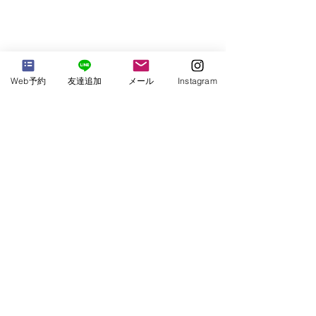
Web予約
友達追加
メール
Instagram
5つ星ホテルで過ごせるか、窓もなくWi-
Fiが不安定で、カビ臭いエアコンがついた
部屋になるか、同行者同室か別室なのか
も知らされません。部屋に到着したの
は、深夜2：00頃です。
こうして14日間の隔離生活が始まりま
す。
→②に続きます。