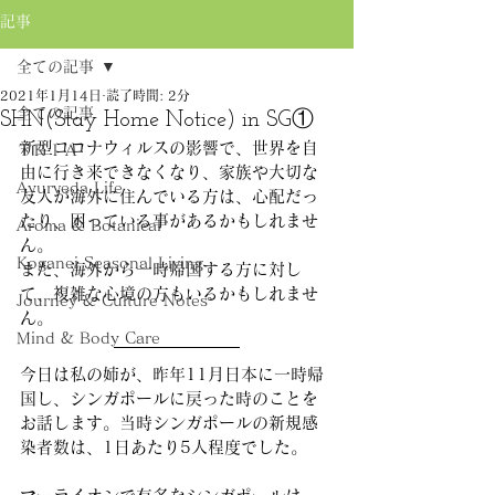
記事
全ての記事
2021年1月14日
読了時間: 2分
全ての記事
SHN(Stay Home Notice) in SG①
新型コロナウィルスの影響で、世界を自
ＴＲＩＡ
由に行き来できなくなり、家族や大切な
Ayurveda Life
友人が海外に住んでいる方は、心配だっ
たり、困っている事があるかもしれませ
Aroma & Botanical
ん。
Koganei Seasonal Living
また、海外から一時帰国する方に対し
て、複雑な心境の方もいるかもしれませ
Journey & Culture Notes
ん。
Mind & Body Care
今日は私の姉が、昨年11月日本に一時帰
国し、シンガポールに戻った時のことを
お話します。当時シンガポールの新規感
染者数は、1日あたり5人程度でした。