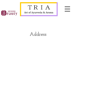
Address
〒184-0004
東京都小金井市本町1-9-3 エステート立
花305
JR中央線 武蔵小金井駅→南口徒歩3分 ​
1階が美容院の建物です。
​マンション内に自転車駐輪スペース・
近隣にコインパーキングがあります。
京王線・西部新宿線・西部池袋線沿線
からご来店下さるお客様は、武蔵小金