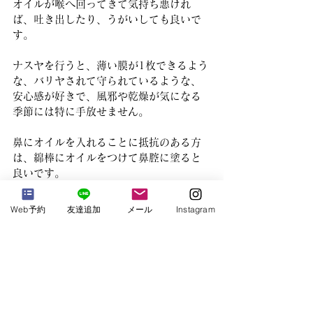
オイルが喉へ回ってきて気持ち悪けれ
ば、吐き出したり、うがいしても良いで
す。
ナスヤを行うと、薄い膜が1枚できるよう
な、バリヤされて守られているような、
安心感が好きで、風邪や乾燥が気になる
季節には特に手放せません。
鼻にオイルを入れることに抵抗のある方
は、綿棒にオイルをつけて鼻腔に塗ると
良いです。
アーユルヴェーダでは、自分が嫌だとか
怖いと思うことを無理に行いません。
Web予約
友達追加
メール
Instagram
体が喜ぶ習慣を無理なく生活に取り入れ
て下さい。
Ayurveda Life