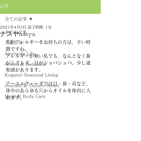
記事
全ての記事
2021年4月3日
読了時間: 1分
全ての記事
ナスヤnasya
花粉アレルギーをお持ちの方は、辛い時
ＴＲＩＡ
期ですね。
Ayurveda Life
アレルギーが無い私でも、なんとなく鼻
がムズムズ、目がショバショバ。少し違
Aroma & Botanical
和感があります。
Koganei Seasonal Living
アーユルヴェーダでは目・鼻・耳など、
Journey & Culture Notes
体中のあらゆる穴からオイルを体内に入
Mind & Body Care
れます。