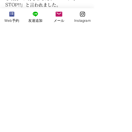
STOP!!」と言われました。
今インドでは、新型コロナウィルスの感
Web予約
友達追加
メール
Instagram
染者が爆発的に増えています。カオスが
魅力のインド。それ故に状況が悪化して
しまう見方も否めません。大好きなイン
ドが悲しみの中にいることが切ないで
す。少しでも状況が良くなるように、い
つも祈っています。
Ayurveda Life
すべて表示
最新記事