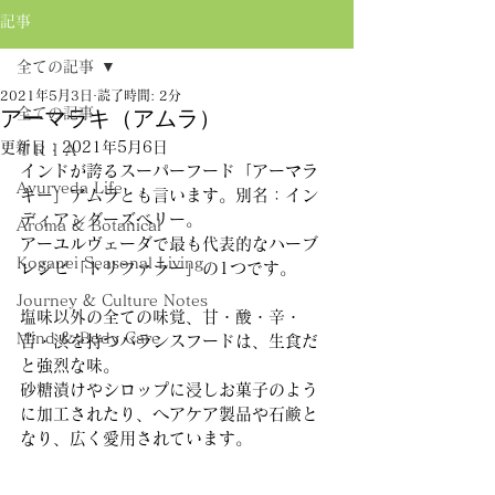
記事
全ての記事
2021年5月3日
読了時間: 2分
全ての記事
アーマラキ（アムラ）
更新日：
2021年5月6日
ＴＲＩＡ
インドが誇るスーパーフード「アーマラ
Ayurveda Life
キー」アムラとも言います。別名：イン
ディアングーズベリー。
Aroma & Botanical
アーユルヴェーダで最も代表的なハーブ
Koganei Seasonal Living
レシピ「トリファラー」の1つです。
Journey & Culture Notes
塩味以外の全ての味覚、甘・酸・辛・
Mind & Body Care
苦・渋を持つバランスフードは、生食だ
と強烈な味。
砂糖漬けやシロップに浸しお菓子のよう
に加工されたり、ヘアケア製品や石鹸と
なり、広く愛用されています。