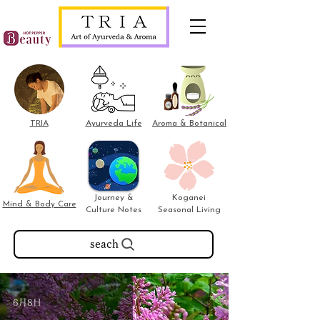
TRIA
Ayurveda Life
Aroma & Botanical
Journey &
Koganei
Mind & Body Care
Culture Notes
Seasonal Living
seach
6月8日