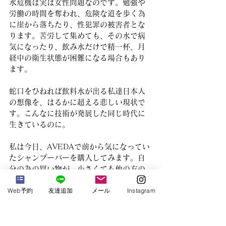
水危機は実は女性問題なのです。勉強や
労働の時間を奪われ、危険な道を歩く為
に崖から落ちたり、性犯罪の被害者とな
ります。苦労して集めても、その水で病
気になったり、飲み水だけで精一杯、月
経中の衛生状態が困難になる場合もあり
ます。
蛇口をひねれば飲料水が出る私達日本人
の想像を、はるかに超える悲しい現状で
す。こんなに技術が発展した同じ時代に
生きているのに。
私は今日、AVEDAで前から気になってい
たシャンプーバーを購入してみます。自
分の為の買い物が、小さくても他の方の
役にたてるなんて、とても簡単に嬉しく
Web予約
友達追加
メール
Instagram
なります。
皆様の今日が良い一日となりますよう
に。