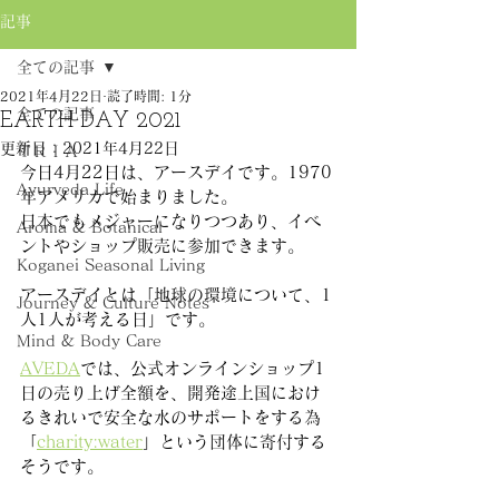
記事
全ての記事
2021年4月22日
読了時間: 1分
全ての記事
EARTH DAY 2021
更新日：
2021年4月22日
ＴＲＩＡ
今日4月22日は、アースデイです。1970
Ayurveda Life
年アメリカで始まりました。
日本でもメジャーになりつつあり、イベ
Aroma & Botanical
ントやショップ販売に参加できます。
Koganei Seasonal Living
アースデイとは「地球の環境について、1
Journey & Culture Notes
人1人が考える日」です。
Mind & Body Care
AVEDA
では、公式オンラインショップ1
日の売り上げ全額を、開発途上国におけ
るきれいで安全な水のサポートをする為
「
charity:water
」という団体に寄付する
そうです。