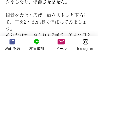
ジをしたり、停滞させません。
鎖骨を大きく広げ、肩をストンと下ろし
て、首を2～3cm長く伸ばしてみましょ
う。
それだけで、今よりも2割増し美人に見え
ます。
Web予約
友達追加
メール
Instagram
Ayurveda Life
すべて表示
最新記事