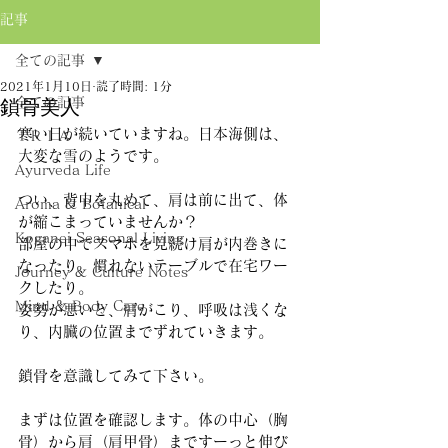
記事
全ての記事
2021年1月10日
読了時間: 1分
全ての記事
鎖骨美人
寒い日が続いていますね。日本海側は、
ＴＲＩＡ
大変な雪のようです。
Ayurveda Life
つい、背中を丸めて、肩は前に出て、体
Aroma & Botanical
が縮こまっていませんか？
Koganei Seasonal Living
部屋の中でスマホを見続け肩が内巻きに
なったり、慣れないテーブルで在宅ワー
Journey & Culture Notes
クしたり。
Mind & Body Care
姿勢が悪いと、肩がこり、呼吸は浅くな
り、内臓の位置までずれていきます。
鎖骨を意識してみて下さい。
まずは位置を確認します。体の中心（胸
骨）から肩（肩甲骨）まですーっと伸び