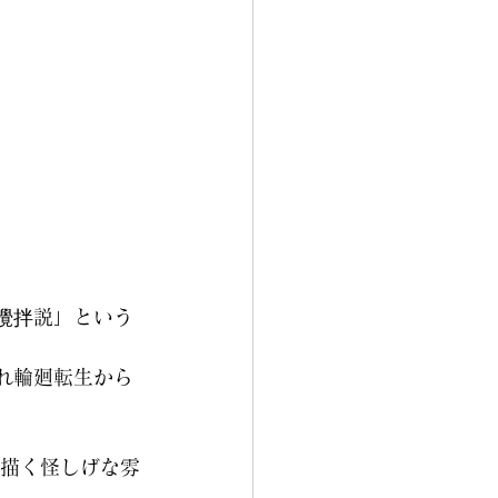
攪拌説」という
れ輪廻転生から
描く怪しげな雰