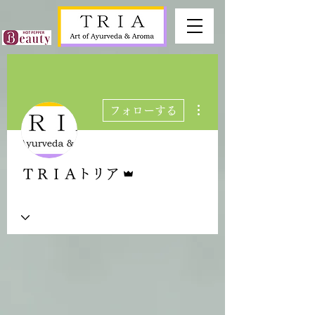
その他
フォローする
管理者
ＴＲＩＡトリア