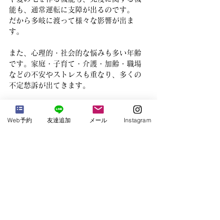
能も、通常運転に支障が出るのです。
だから多岐に渡って様々な影響が出ま
す。
また、心理的・社会的な悩みも多い年齢
です。家庭・子育て・介護・加齢・職場
などの不安やストレスも重なり、多くの
不定愁訴が出てきます。
症状の程度もまた、人によって異なりま
す。自律神経が乱れないよう心がけ、で
Web予約
友達追加
メール
Instagram
きるだけ快適にこの時期を乗り越えまし
ょう。
それでも乗り越えることが厳しければ、
医師に相談することを私はお勧めしま
す。他の病気が潜んでいる場合もありま
すし、全く恥ずかしい事ではないからで
す。
大丈夫です！誰もが通る道なんです。