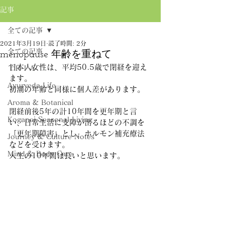
記事
全ての記事
2021年3月19日
読了時間: 2分
全ての記事
menopause 年齢を重ねて
日本人女性は、平均50.5歳で閉経を迎え
ＴＲＩＡ
ます。
Ayurveda Life
初潮の年齢と同様に個人差があります。
Aroma & Botanical
閉経前後5年の計10年間を更年期と言
Koganei Seasonal Living
い、日常生活に支障が出るほどの不調を
「更年期障害」とし、ホルモン補充療法
Journey & Culture Notes
などを受けます。
Mind & Body Care
人生の10年間は長いと思います。