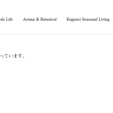
da Life
Aroma & Botanical
Koganei Seasonal Living
ind & Body Care
っています。