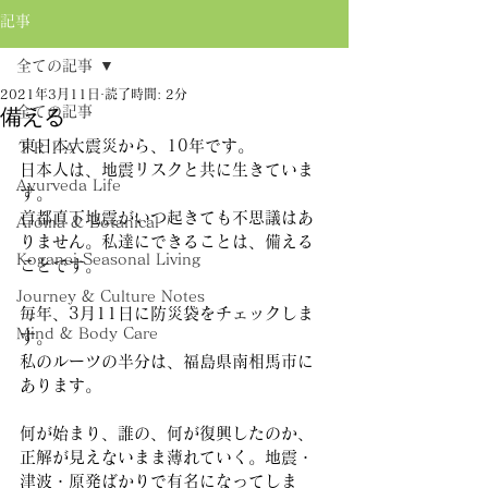
記事
全ての記事
2021年3月11日
読了時間: 2分
全ての記事
備える
東日本大震災から、10年です。
ＴＲＩＡ
日本人は、地震リスクと共に生きていま
Ayurveda Life
す。
首都直下地震がいつ起きても不思議はあ
Aroma & Botanical
りません。私達にできることは、備える
Koganei Seasonal Living
ことです。
Journey & Culture Notes
毎年、3月11日に防災袋をチェックしま
Mind & Body Care
す。
私のルーツの半分は、福島県南相馬市に
あります。
何が始まり、誰の、何が復興したのか、
正解が見えないまま薄れていく。地震・
津波・原発ばかりで有名になってしま