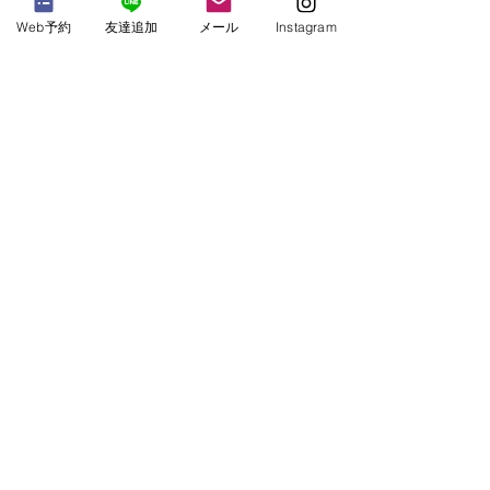
方々に少し寄り添い体験談を聞いたり、
Web予約
友達追加
メール
Instagram
来たる災害に備えることは、ご自身を守
ることになります。
あらためて、多くの犠牲者とご遺族に祈
りを捧げます。
Koganei Seasonal Living
すべて表示
最新記事