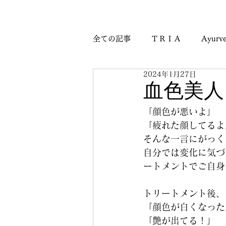
全ての記事
ＴＲＩＡ
Ayurve
2024年1月27日
Journey & Culture Notes
M
血色美人
「顔色が悪いよ」
「疲れた顔してるよ
そんな一言にがっく
自分では変化に気づ
ートメントでご自身
トリートメント後、
「顔色が白くなった
「艶が出てる！」