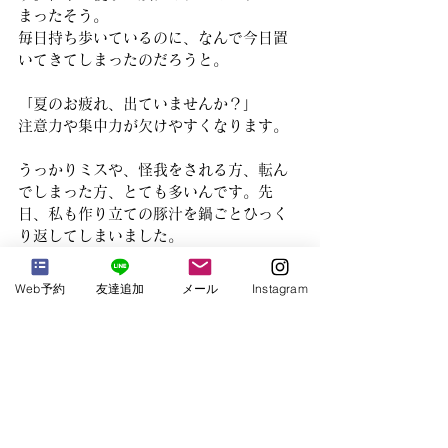
まったそう。
毎日持ち歩いているのに、なんで今日置
いてきてしまったのだろうと。
「夏のお疲れ、出ていませんか？」
注意力や集中力が欠けやすくなります。
うっかりミスや、怪我をされる方、転ん
でしまった方、とても多いんです。先
日、私も作り立ての豚汁を鍋ごとひっく
り返してしまいました。
鳥肌が立つような寒い季節は、自律神経
が高まりっぱなしですが、夏はその逆で
Web予約
友達追加
メール
Instagram
す。熱でイライラし過ぎたり、エアコン
の温度差が強すぎる方は異なりますが、
たいていは毛穴も開き、気が緩むので
す。体力低下や疲労と重なり、症状が出
やすくなります。
明日から24節気の処暑。台風でさらに