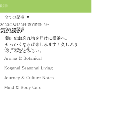
記事
全ての記事
2023年8月22日
読了時間: 2分
全ての記事
気の緩み
朝一でお忘れ物を届けに横浜へ。
ＴＲＩＡ
せっかくならば楽しみます！久しぶり
Ayurveda Life
の、みなとみらい。
Aroma & Botanical
Koganei Seasonal Living
Journey & Culture Notes
Mind & Body Care