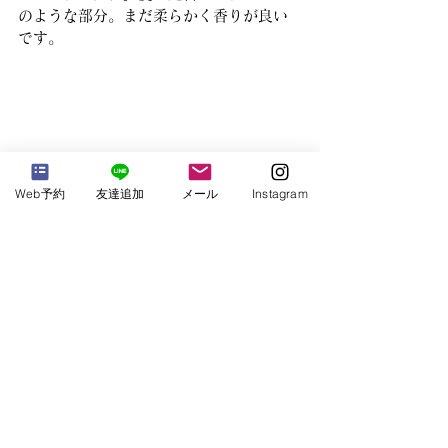
のような部分。まだ柔らかく香りが良い
です。
Web予約
友達追加
メール
Instagram
「身土不二」こういう食事が大好きで
す。
Koganei Seasonal Living