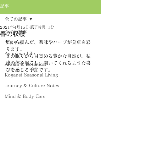
記事
全ての記事
2021年4月15日
読了時間: 1分
全ての記事
春の収穫
庭から摘んだ、薬味やハーブが食卓を彩
ＴＲＩＡ
ります。
Ayurveda Life
冬の眠りから目覚める豊かな自然が、私
達の体を起こし、開いてくれるような喜
Aroma & Botanical
びを感じる季節です。
Koganei Seasonal Living
Journey & Culture Notes
Mind & Body Care