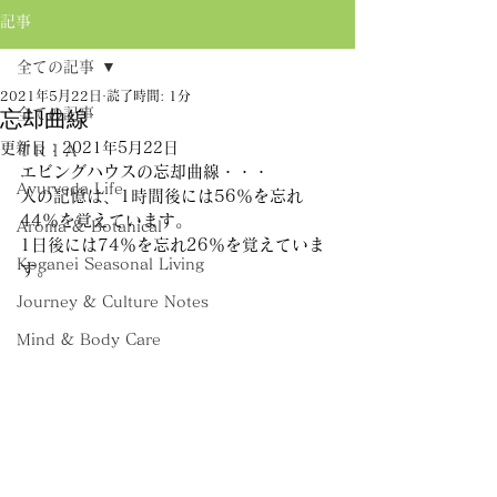
記事
全ての記事
2021年5月22日
読了時間: 1分
全ての記事
忘却曲線
更新日：
2021年5月22日
ＴＲＩＡ
エビングハウスの忘却曲線・・・
Ayurveda Life
人の記憶は、1時間後には56％を忘れ
44％を覚えています。
Aroma & Botanical
1日後には74％を忘れ26％を覚えていま
Koganei Seasonal Living
す。
Journey & Culture Notes
Mind & Body Care