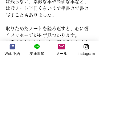
は残らない、素敵な本や高価な本など、
ほぼノート半冊くらいまで手書きで書き
写すこともありました。
取りためたノートを読み返すと、心に響
くメッセージが必ず見つかります。
未来の自分に残します。応援歌になりま
すよ。
Web予約
友達追加
メール
Instagram
Journey & Culture Notes
すべて表示
最新記事