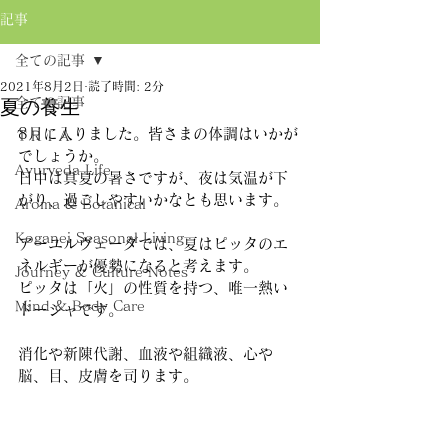
記事
全ての記事
2021年8月2日
読了時間: 2分
全ての記事
夏の養生
8月に入りました。皆さまの体調はいかが
ＴＲＩＡ
でしょうか。
Ayurveda Life
日中は真夏の暑さですが、夜は気温が下
がり、過ごしやすいかなとも思います。
Aroma & Botanical
Koganei Seasonal Living
アーユルヴェーダでは、夏はピッタのエ
ネルギーが優勢になると考えます。
Journey & Culture Notes
ピッタは「火」の性質を持つ、唯一熱い
Mind & Body Care
ドーシャです。
消化や新陳代謝、血液や組織液、心や
脳、目、皮膚を司ります。