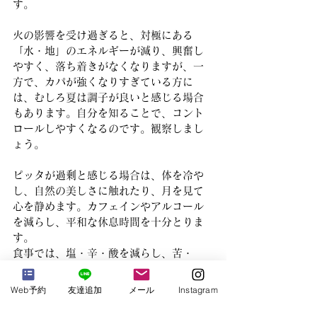
す。
火の影響を受け過ぎると、対極にある
「水・地」のエネルギーが減り、興奮し
やすく、落ち着きがなくなりますが、一
方で、カパが強くなりすぎている方に
は、むしろ夏は調子が良いと感じる場合
もあります。自分を知ることで、コント
ロールしやすくなるのです。観察しまし
ょう。
ピッタが過剰と感じる場合は、体を冷や
し、自然の美しさに触れたり、月を見て
心を静めます。カフェインやアルコール
を減らし、平和な休息時間を十分とりま
す。
食事では、塩・辛・酸を減らし、苦・
渋・甘を増やします。ギーの摂取もおす
すめです。
Web予約
友達追加
メール
Instagram
蓄積される暑さで、体力が落ちやすい時