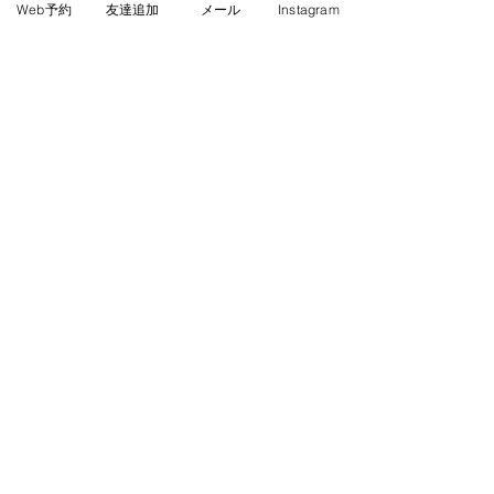
Web予約
友達追加
メール
Instagram
宿泊は「ベルナティオ」十日町市
東京より少し涼しく快適です
アルカリの美肌温泉と充実のバイキング
何度来ても心地良い施設です
施設内にアクティビティや、近隣のバス
観光など、よく工夫されています
久しぶりの温泉、疲れが吹き飛びました
ＴＲＩＡ
すべて表示
最新記事