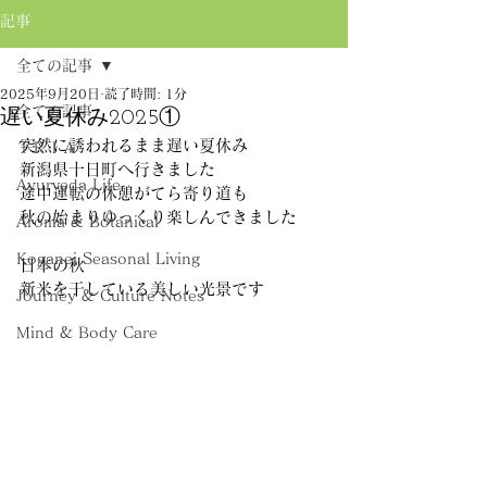
記事
全ての記事
2025年9月20日
読了時間: 1分
全ての記事
遅い夏休み2025①
突然に誘われるまま遅い夏休み
ＴＲＩＡ
新潟県十日町へ行きました
Ayurveda Life
途中運転の休憩がてら寄り道も
秋の始まりゆっくり楽しんできました
Aroma & Botanical
Koganei Seasonal Living
日本の秋
新米を干している美しい光景です
Journey & Culture Notes
Mind & Body Care