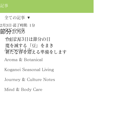
記事
全ての記事
2月3日
読了時間: 1分
全ての記事
節分2026
今日2月3日は節分の日
ＴＲＩＡ
魔を滅する「豆」をまき
Ayurveda Life
新たな春を迎える準備をします
Aroma & Botanical
Koganei Seasonal Living
Journey & Culture Notes
Mind & Body Care