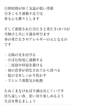
日照時間が短く気温が低い季節
引きこもり運動不足では
体も心も鬱々とします
そして蓄積された冷たさと重たさ(カパ)が
雪解けと共に不調を呼びます
春の重だるさやアレルギーの元となるの
です
・太陽の光を浴びる
・汗ばむ程度に運動する
・二度寝や昼寝を避ける
・前の食事が消化されてから食べる
・髪の毛をしっかり乾かす
・ストレス発散気分転換
ためこまなければ不調は出にくいです
待ち遠しい春、思い切り楽しめるよう
生活を整えましょう