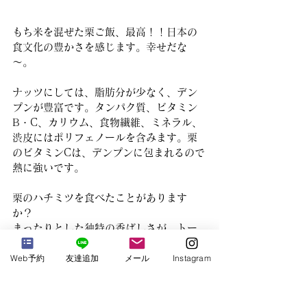
もち米を混ぜた栗ご飯、最高！！日本の
食文化の豊かさを感じます。幸せだな
～。
ナッツにしては、脂肪分が少なく、デン
プンが豊富です。タンパク質、ビタミン
B・C、カリウム、食物繊維、ミネラル、
渋皮にはポリフェノールを含みます。栗
のビタミンCは、デンプンに包まれるので
熱に強いです。
栗のハチミツを食べたことがあります
か？
まったりとした独特の香ばしさが、トー
ストや、くせのあるチーズにピッタリな
Web予約
友達追加
メール
Instagram
んです。好みが分かれますが、私は秋冬
の寒い時期に食べたくなる味です。
旬の味覚をたくさん楽しんでください。