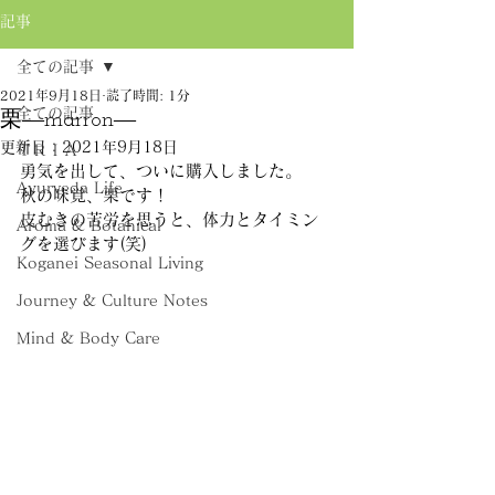
記事
全ての記事
2021年9月18日
読了時間: 1分
全ての記事
栗―marron―
更新日：
2021年9月18日
ＴＲＩＡ
勇気を出して、ついに購入しました。
Ayurveda Life
秋の味覚、栗です！
皮むきの苦労を思うと、体力とタイミン
Aroma & Botanical
グを選びます(笑)
Koganei Seasonal Living
Journey & Culture Notes
Mind & Body Care