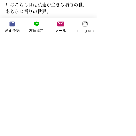
川のこちら側は私達が生きる煩悩の世、
あちらは悟りの世界。
お彼岸の時期には、あちらとこちらの行
Web予約
友達追加
メール
Instagram
き来がしやすくなると考えられ、墓参り
をする風習ができました。
移動の制限がかかる今、お墓参りや実家
へ帰ることが難しい方もいるでしょう。
離れている家族と電話で、故人の思い出
を話すのも良いと思いますよ。
Journey & Culture Notes
すべて表示
最新記事