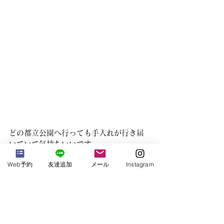
どの都立公園へ行っても手入れが行き届
いていて気持ちいいです。
入場料300円でたっぷり楽しめました。
Web予約
友達追加
メール
Instagram
そろそろ紅葉も見納め。去り行く美しい
季節、あたたかくして楽しんでくださ
い。
Koganei Seasonal Living