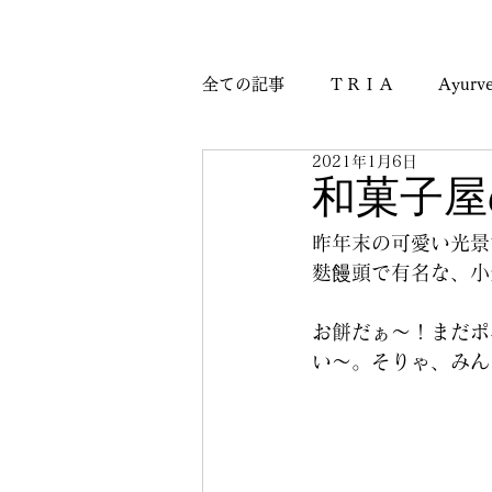
全ての記事
ＴＲＩＡ
Ayurve
2021年1月6日
Journey & Culture Notes
M
和菓子屋
昨年末の可愛い光景
麩饅頭で有名な、小
お餅だぁ～！まだポ
い～。そりゃ、みん