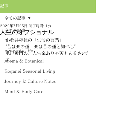
記事
全ての記事
2022年7月25日
読了時間: 1分
全ての記事
人生のオプショナル
小金井神社の「生命の言葉」
ＴＲＩＡ
"苦は楽の種　楽は苦の種と知べし"
Ayurveda Life
水戸黄門の、人生楽ありゃ苦もあるさ♪で
す。
Aroma & Botanical
Koganei Seasonal Living
Journey & Culture Notes
Mind & Body Care