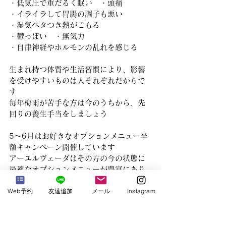
・低気圧で重だるく眠い　・頭痛
・イライラして胃腸の調子も悪い
・湿気ベタつき熱がこもる
・鬱っぽい　・無気力
・自律神経やホルモンの乱れを感じる
生まれ持つ体質や生活習慣により、影響
を受けやすいものは人それぞれだからで
す
毎年梅雨が苦手な方は今のうちから、先
回りの養生手当をしましょう
5～6月はお好きなオプションメニュー半
額キャンペーン開催しています
アーユルヴェーダはその方の今の状態に
最適なオプションメニューが豊富にあり
ます
Web予約
友達追加
メール
Instagram
当日お話を伺いながら一緒に決めること
もできますので、何でもご相談下さい
ね！
ご来店心よりお待ちしています。