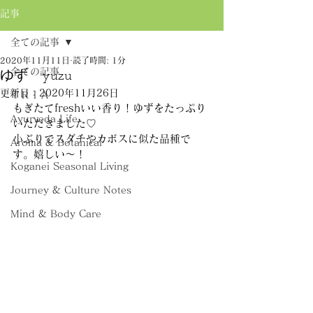
記事
全ての記事
2020年11月11日
読了時間: 1分
全ての記事
ゆず yuzu
更新日：
2020年11月26日
ＴＲＩＡ
もぎたてfreshいい香り！ゆずをたっぷり
Ayurveda Life
いただきました♡
小ぶりでスダチやカボスに似た品種で
Aroma & Botanical
す。嬉しい～！
Koganei Seasonal Living
Journey & Culture Notes
Mind & Body Care