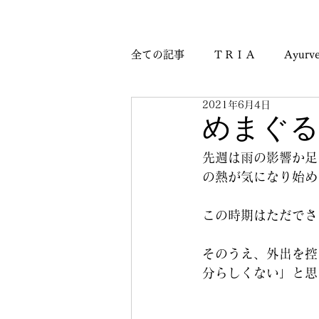
全ての記事
ＴＲＩＡ
Ayurve
2021年6月4日
Journey & Culture Notes
M
めまぐる
先週は雨の影響か足
の熱が気になり始め
この時期はただでさ
そのうえ、外出を控
分らしくない」と思